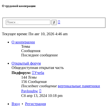
О трудовой кооперации
Расширенный
Поиск
поиск
Текущее время: Пн авг 10, 2026 4:46 am
О кооперации
Темы
Сообщения
Последнее сообщение
Открытый форум
Общедоступная открытая часть
Подфорум:
Учеба
144
Темы
156
Сообщения
Последнее сообщение
вертикальные памятники
Перейти
Pavlosubw
к
Сб апр 13, 2024 10:18 pm
последнему
сообщению
Вход
•
Регистрация