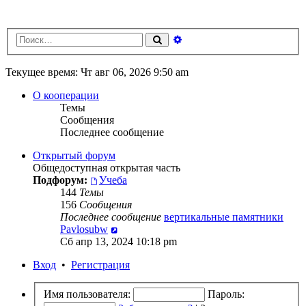
Расширенный
Поиск
поиск
Текущее время: Чт авг 06, 2026 9:50 am
О кооперации
Темы
Сообщения
Последнее сообщение
Открытый форум
Общедоступная открытая часть
Подфорум:
Учеба
144
Темы
156
Сообщения
Последнее сообщение
вертикальные памятники
Перейти
Pavlosubw
к
Сб апр 13, 2024 10:18 pm
последнему
Вход
•
Регистрация
сообщению
Имя пользователя:
Пароль: