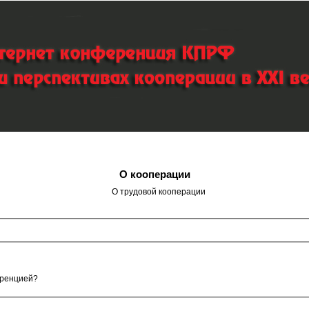
Пропустить
О кооперации
О трудовой кооперации
еренцией?