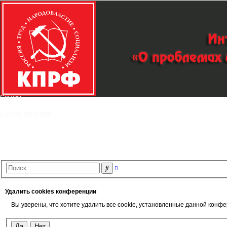
Ссылки
FAQ
Список форумов
Р
П
а
о
с
и
ш
с
и
Удалить cookies конференции
р
к
е
Вы уверены, что хотите удалить все cookie, установленные данной конф
н
н
ы
й