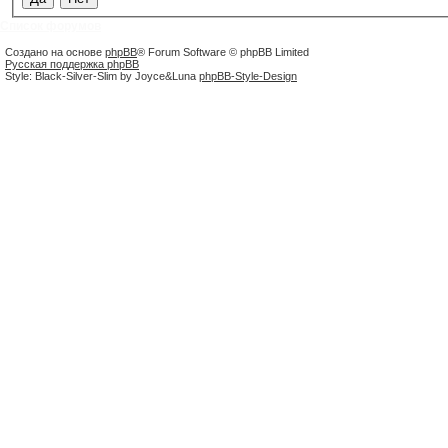
п
о
Список форумов
и
с
Создано на основе
phpBB
® Forum Software © phpBB Limited
к
Русская поддержка phpBB
Style: Black-Silver-Slim by Joyce&Luna
phpBB-Style-Design