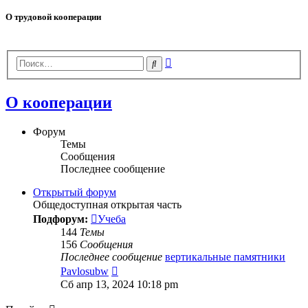
О трудовой кооперации
Расширенный
Поиск
поиск
О кооперации
Форум
Темы
Сообщения
Последнее сообщение
Открытый форум
Общедоступная открытая часть
Подфорум:
Учеба
144
Темы
156
Сообщения
Последнее сообщение
вертикальные памятники
Перейти
Pavlosubw
к
Сб апр 13, 2024 10:18 pm
последнему
сообщению