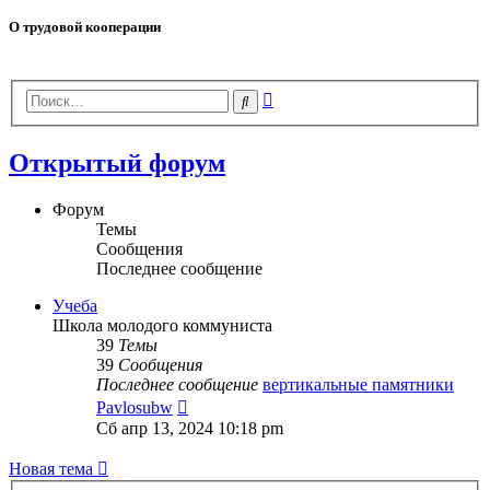
О трудовой кооперации
Расширенный
Поиск
поиск
Открытый форум
Форум
Темы
Сообщения
Последнее сообщение
Учеба
Школа молодого коммуниста
39
Темы
39
Сообщения
Последнее сообщение
вертикальные памятники
Перейти
Pavlosubw
к
Сб апр 13, 2024 10:18 pm
последнему
сообщению
Новая тема